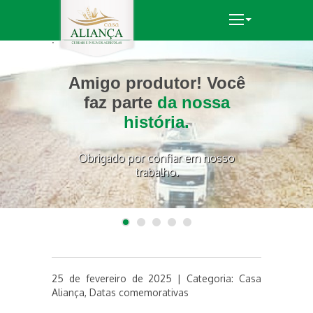
.
.
.
.
.
Ao lado do produtor em
Amigo produtor! Você
Levamos tecnologia e
Confie seu produto à
TECNOLOGIAS DE
quem é
PONTA: trabalhamos
produtividade
todas as etapas da
faz parte
parceiro sempre!
da nossa
à sua
com as melhores
produção.
história.
lavoura.
empresas para
Obrigado por confiar em nosso
conquistar
excelentes
trabalho.
resultados.
1
2
3
4
5
25 de fevereiro de 2025 | Categoria:
Casa
Aliança
,
Datas comemorativas