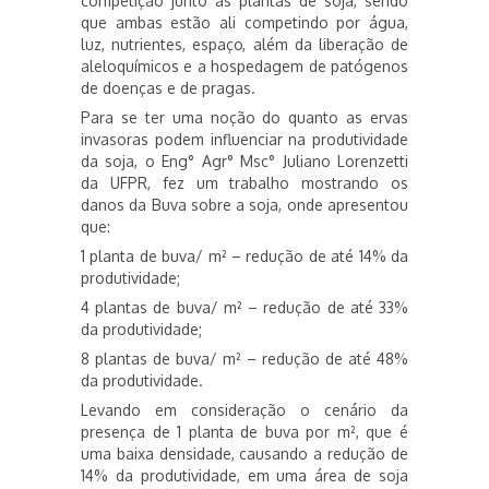
competição junto às plantas de soja, sendo
que ambas estão ali competindo por água,
luz, nutrientes, espaço, além da liberação de
aleloquímicos e a hospedagem de patógenos
de doenças e de pragas.
Para se ter uma noção do quanto as ervas
invasoras podem influenciar na produtividade
da soja, o Eng° Agr° Msc° Juliano Lorenzetti
da UFPR, fez um trabalho mostrando os
danos da Buva sobre a soja, onde apresentou
que:
1 planta de buva/ m² – redução de até 14% da
produtividade;
4 plantas de buva/ m² – redução de até 33%
da produtividade;
8 plantas de buva/ m² – redução de até 48%
da produtividade.
Levando em consideração o cenário da
presença de 1 planta de buva por m², que é
uma baixa densidade, causando a redução de
14% da produtividade, em uma área de soja