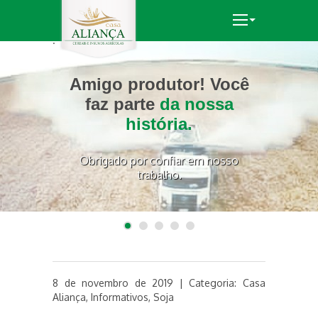
.
.
.
.
.
Ao lado do produtor em
Amigo produtor! Você
Levamos tecnologia e
Confie seu produto à
TECNOLOGIAS DE
quem é
PONTA: trabalhamos
produtividade
todas as etapas da
faz parte
parceiro sempre!
da nossa
à sua
com as melhores
produção.
história.
lavoura.
empresas para
Obrigado por confiar em nosso
conquistar
excelentes
trabalho.
resultados.
1
2
3
4
5
8 de novembro de 2019 | Categoria:
Casa
Aliança
,
Informativos
,
Soja