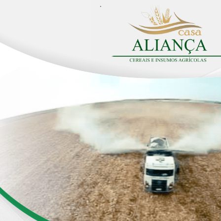
.
.
.
.
.