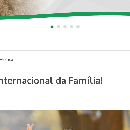
1
2
3
4
5
Aliança
Internacional da Família!